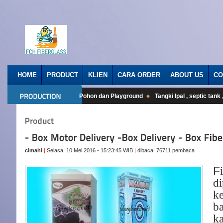
HOME
PRODUCT
KLIEN
CARA ORDER
ABOUT US
CO
et fiberglass
Rumah Pohon dan Playground
Tangki Ipal , septic tank , to
cimahi
|
Selasa, 10 Mei 2016 - 15:23:45 WIB
|
dibaca: 76711 pembaca
F
d
k
b
k