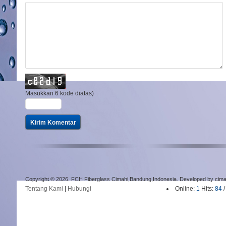
Masukkan 6 kode diatas)
Copyright © 2026. FCH Fiberglass Cimahi,Bandung,Indonesia. Developed by cima
Tentang Kami
|
Hubungi
Online:
1
Hits:
84
/