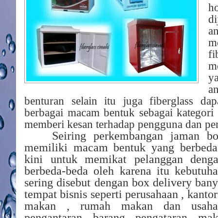
ho
d
a
m
f
m
y
a
benturan selain itu juga fiberglass da
berbagai macam bentuk sebagai kategori
memberi kesan terhadap pengguna dan pe
Seiring perkembangan jaman bo
memiliki macam bentuk yang berbeda 
kini untuk memikat pelanggan denga
berbeda-beda oleh karena itu kebutuh
sering disebut dengan box delivery ban
tempat bisnis seperti perusahaan , kantor
makan , rumah makan dan usaha 
pengantaran barang pengataran ma