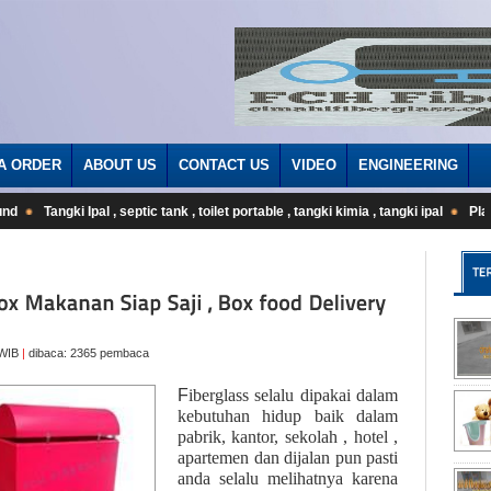
A ORDER
ABOUT US
CONTACT US
VIDEO
ENGINEERING
Tangki Ipal , septic tank , toilet portable , tangki kimia , tangki ipal
Playgrou
 WIB
|
dibaca: 2365 pembaca
F
iberglass selalu dipakai dalam
kebutuhan hidup baik dalam
pabrik, kantor, sekolah , hotel ,
apartemen dan dijalan pun pasti
anda selalu melihatnya karena