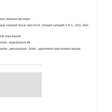
dotan ,wahana bermain
pat sampah besar dan kecil , tempat sampah 2 in 1 , 1in1 ,3in1
brik atau kantor
Hotel , Apartement dll
ntor , perusahaan , hotel , apartemen dan tempat wisata