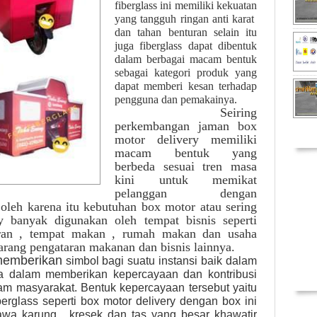
fiberglass ini memiliki kekuatan
yang tangguh ringan anti karat
dan tahan benturan selain itu
juga fiberglass dapat dibentuk
dalam berbagai macam bentuk
sebagai kategori produk yang
dapat memberi kesan terhadap
pengguna dan pemakainya.
Seiring
perkembangan jaman box
motor delivery memiliki
macam bentuk yang
berbeda sesuai tren masa
kini untuk memikat
pelanggan dengan
 oleh karena itu kebutuhan box motor atau sering
y banyak digunakan oleh tempat bisnis seperti
toran , tempat makan , rumah makan dan usaha
barang pengataran makanan dan bisnis lainnya.
 memberikan
simbol bagi suatu instansi baik dalam
 dalam memberikan kepercayaan dan kontribusi
am masyarakat. Bentuk kepercayaan tersebut yaitu
rglass seperti box motor delivery dengan box ini
awa karung , kresek dan tas yang besar khawatir