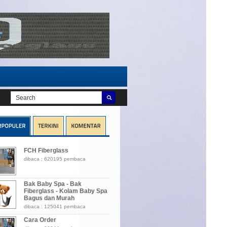
nd air , seluncuran air , serodotan
Water tangki , tangki fiberglass best qual
FCH Fiberglass
dibaca : 620195 pembaca
Bak Baby Spa - Bak
Fiberglass - Kolam Baby Spa
Bagus dan Murah
dibaca : 125041 pembaca
Cara Order