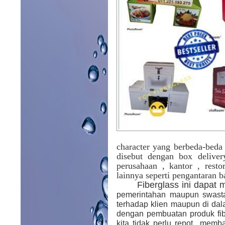
character yang berbeda-beda
disebut dengan box deliver
perusahaan , kantor , res
lainnya seperti pengantaran 
Fiberglass ini dapat
pemerintahan maupun swasta
terhadap klien maupun di dal
dengan pembuatan produk fibe
kita tidak perlu repot memb