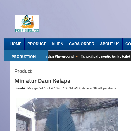
HOME
PRODUCT
KLIEN
CARA ORDER
ABOUT US
CO
erglass
Rumah Pohon dan Playground
Tangki Ipal , septic tank , toilet p
cimahi
|
Minggu, 24 April 2016 - 07:08:34 WIB
|
dibaca: 36598 pembaca